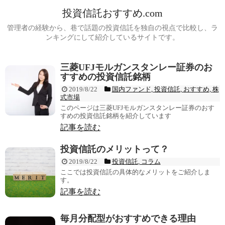
投資信託おすすめ.com
管理者の経験から、巷で話題の投資信託を独自の視点で比較し、ラ
ンキングにして紹介しているサイトです。
三菱UFJモルガンスタンレー証券のお
すすめの投資信託銘柄
2019/8/22
国内ファンド
,
投資信託
,
おすすめ
,
株
式市場
このページは三菱UFJモルガンスタンレー証券のおす
すめの投資信託銘柄を紹介しています
記事を読む
投資信託のメリットって？
2019/8/22
投資信託
,
コラム
ここでは投資信託の具体的なメリットをご紹介しま
す。
記事を読む
毎月分配型がおすすめできる理由