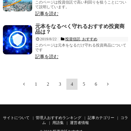
このページは投資信託で高い利回りを狙うことについ
て説明しています。
記事を読む
元本をなるべく守れるおすすめ投資商
品は？
2019/8/22
投資信託
,
おすすめ
このページは元本をなるだけ守れる投資商品について
です
記事を読む
1
2
3
4
5
6
サイトについて
管理人おすすめランキング
記事カテゴリー
コラ
ム
用語集
運営者情報