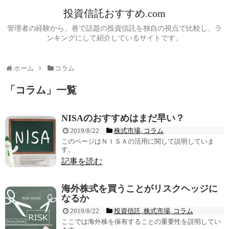
投資信託おすすめ.com
管理者の経験から、巷で話題の投資信託を独自の視点で比較し、ラ
ンキングにして紹介しているサイトです。
ホーム
コラム
「
コラム
」
一覧
NISAのおすすめはまだ早い？
2019/8/22
株式市場
,
コラム
このページはＮＩＳＡの活用に関して説明していま
す。
記事を読む
海外株式を買うことがリスクヘッジに
なるか
2019/8/22
投資信託
,
株式市場
,
コラム
ここでは海外株を保有することの重要性を説明してい